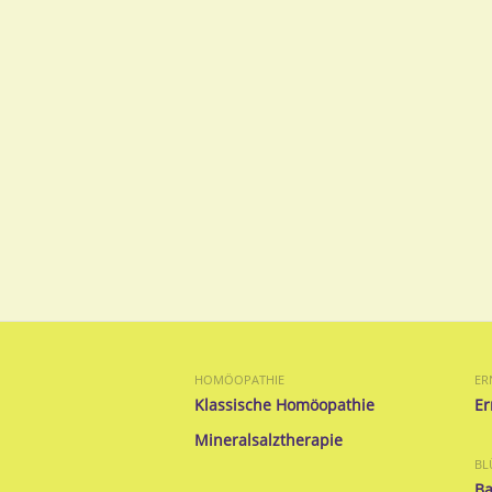
HOMÖOPATHIE
ER
Klassische Homöopathie
Er
Mineralsalztherapie
BL
Ba