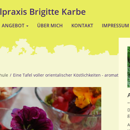
lpraxis Brigitte Karbe
ANGEBOT
ÜBER MICH
KONTAKT
IMPRESSUM
hule
Eine Tafel voller orientalischer Köstlichkeiten - aromatisch, 
.
D
g
A