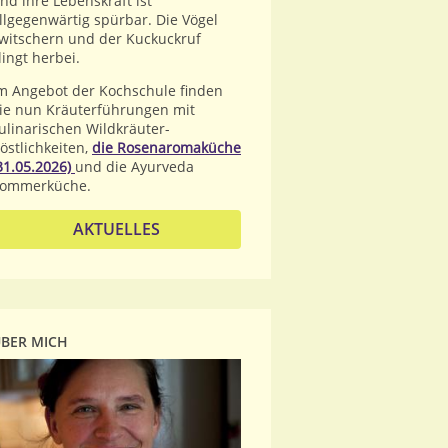
nd ihre Lebenskraft ist
llgegenwärtig spürbar. Die Vögel
witschern und der Kuckuckruf
lingt herbei.
m Angebot der Kochschule finden
ie nun Kräuterführungen mit
ulinarischen Wildkräuter-
östlichkeiten,
die Rosenaromaküche
31.05.2026)
und die Ayurveda
ommerküche.
AKTUELLES
BER MICH