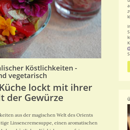
u
a
z
k
I
S
k
K
(
S
alischer Köstlichkeiten -
und vegetarisch
 Küche lockt mit ihrer
t der Gewürze
Ü
hkeiten aus der magischen Welt des Orients
chtige Linsencremesuppe, einen aromatischen