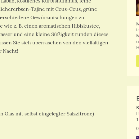
 Laban, köstliches Kürbishummus, feine
Kichererbsen-Tajine mit Cous-Cous, grüne
 verschiedene Gewürzmischungen zu.
M
 wie z. B. einen aromatischen Hibiskustee,
i
sser und eine kleine Süßigkeit runden dieses
M
u
assen Sie sich überraschen von den vielfältigen
H
r Nacht!
B
 Glas mit selbst eingelegter Salzzitrone)
I
1
0