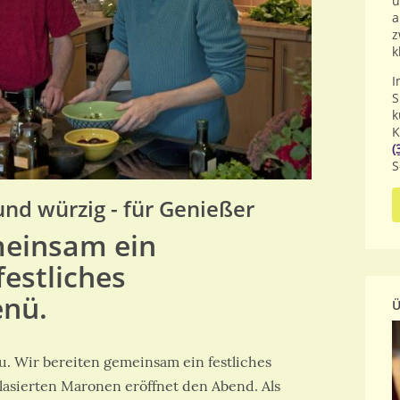
u
a
z
k
I
S
k
K
(
S
und würzig - für Genießer
meinsam ein
festliches
nü.
Ü
u. Wir bereiten gemeinsam ein festliches
asierten Maronen eröffnet den Abend. Als