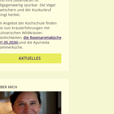
nd ihre Lebenskraft ist
llgegenwärtig spürbar. Die Vögel
witschern und der Kuckuckruf
lingt herbei.
m Angebot der Kochschule finden
ie nun Kräuterführungen mit
ulinarischen Wildkräuter-
östlichkeiten,
die Rosenaromaküche
31.05.2026)
und die Ayurveda
ommerküche.
AKTUELLES
BER MICH