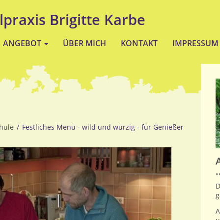
lpraxis Brigitte Karbe
ANGEBOT
ÜBER MICH
KONTAKT
IMPRESSUM
hule
Festliches Menü - wild und würzig - für Genießer
.
D
g
A