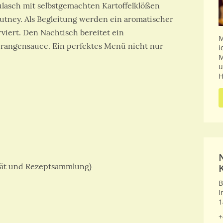
ulasch mit selbstgemachten Kartoffelklößen
tney. Als Begleitung werden ein aromatischer
rviert. Den Nachtisch bereitet ein
M
Orangensauce. Ein perfektes Menü nicht nur
i
M
u
H
ität und Rezeptsammlung)
B
I
1
+