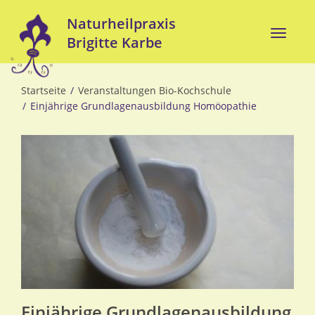
Direkt
Naturheilpraxis
zum
Toggle
Brigitte Karbe
Inhalt
naviga
Startseite
Veranstaltungen Bio-Kochschule
Einjährige Grundlagenausbildung Homöopathie
Einjährige Grundlagenausbildung